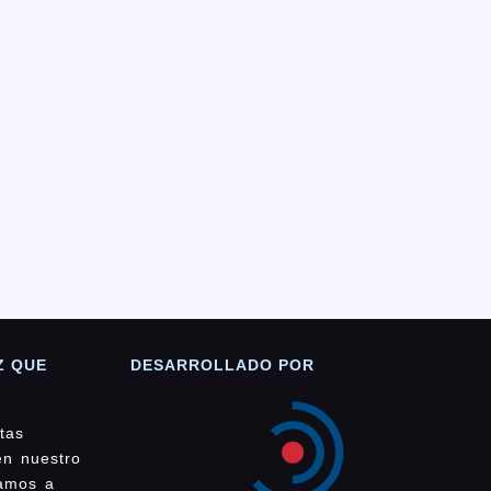
Z QUE
DESARROLLADO POR
tas
en nuestro
damos a