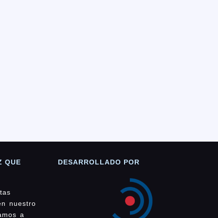
Z QUE
DESARROLLADO POR
tas
en nuestro
damos a