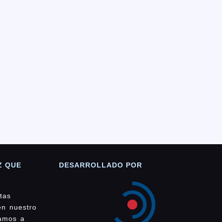
Z QUE
DESARROLLADO POR
tas
en nuestro
damos a