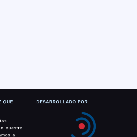
Z QUE
DESARROLLADO POR
tas
en nuestro
damos a